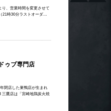
水）より、営業時間を変更させて
（21時30分ラストオーダ…
ンドゥブ専門店
昨年閉店した巣鴨店が生まれ
II 三鷹店は「宮崎地鶏炭火焼