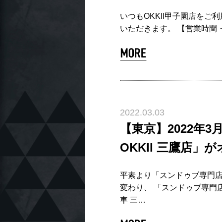
いつもOKKII甲子園店をご
いただきます。 【営業時間・全
2022.03.03
【東京】2022年
OKKII 三鷹店」
平素より「スンドゥブ専門店
変わり、 「スンドゥブ専門店
車 三…